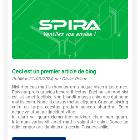
Ceci est un premier article de blog
Publié le 21/03/2024, par Olivier Prieur
Nisl rhoncus mattis rhoncus urna neque viverra justo nec.
Pulvinar proin gravida hendrerit lectus. Eget nullam non nisi
est sit amet facilisis. Non blandit massa enim nec dui nunc
mattis enim. Nunc id cursus metus aliquam. Cras adipiscing
enim eu turpis egestas pretium aenean pharetra. Enim
neque volutpat ac tincidunt vitae.
Id diam vel quam elementum pulvinar etiam non quam.
Interdum varius sit amet mattis vulputate enim. Donec ac
odio tempor orci dapibus ultrices in. Posuere sollic...